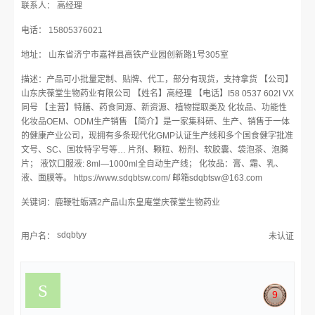
联系人： 高经理
电话： 15805376021
地址： 山东省济宁市嘉祥县高铁产业园创新路1号305室
描述：产品可小批量定制、贴牌、代工，部分有现货，支持拿货 【公司】
山东庆葆堂生物药业有限公司 【姓名】高经理 【电话】I58 0537 602I VX
同号 【主营】特膳、药食同源、新资源、植物提取类及 化妆品、功能性
化妆品OEM、ODM生产销售 【简介】是一家集科研、生产、销售于一体
的健康产业公司，现拥有多条现代化GMP认证生产线和多个国食健字批准
文号、SC、国妆特字号等… 片剂、颗粒、粉剂、软胶囊、袋泡茶、泡腾
片； 液饮口服液: 8ml—1000ml全自动生产线； 化妆品：膏、霜、乳、
液、面膜等。 https://www.sdqbtsw.com/ 邮箱sdqbtsw@163.com
关键词：鹿鞭牡蛎酒2产品山东皇庵堂庆葆堂生物药业
sdqbtyy
用户名：
未认证
9