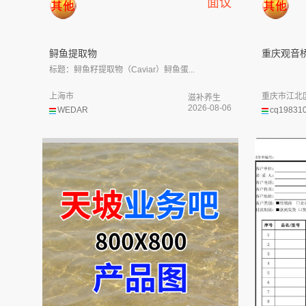
面议
鲟鱼提取物
重庆观音桥e
标题：鲟鱼籽提取物（Caviar）鲟鱼蛋...
上海市
重庆市江北
滋补养生
2026-08-06
WEDAR
cq19831