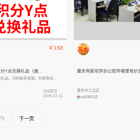
￥158
积分Y点兑换礼品（通...
重庆冉家坝学办公软件哪里有价目.
礼品。扫码联系客服，包邮寄出...
重庆市江北区
158官方
2026-07-11
cq198310
75
下一页