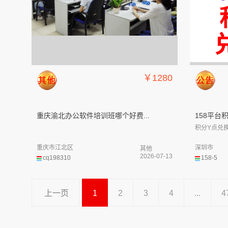
￥1280
重庆渝北办公软件培训班哪个好费...
158平台
积分Y点兑换
重庆市江北区
深圳市
其他
2026-07-13
cq198310
158-5
上一页
1
2
3
4
...
4