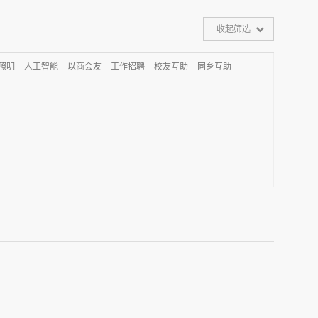
收起筛选
D照明
人工智能
以商会友
工作招聘
校友互助
同乡互助