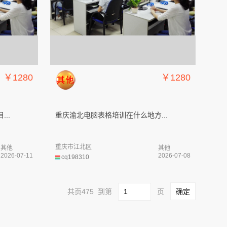
￥1280
￥1280
..
重庆渝北电脑表格培训在什么地方...
重庆市江北区
其他
其他
2026-07-11
2026-07-08
cq198310
共页475 到第
页