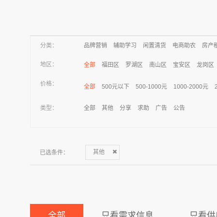
分类：
品牌营销
辅助学习
闲置清货
电商助农
房产
地区：
全部
福田区
罗湖区
南山区
宝安区
龙岗区
价格：
全部
500元以下
500-1000元
1000-2000元
类型：
全部
其他
分享
求助
广告
公告
已选条件：
其他
全部
只看需求信息
只看供