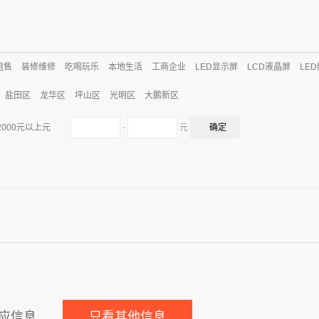
租售
装修维修
吃喝玩乐
本地生活
工商企业
LED显示屏
LCD液晶屏
LE
盐田区
龙华区
坪山区
光明区
大鹏新区
-
元
2000元以上元
应信息
只看其他信息