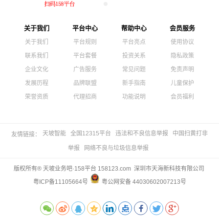
关于我们
平台中心
帮助中心
会员服务
关于我们
平台规则
平台亮点
使用协议
联系我们
平台套餐
投资关系
隐私政策
企业文化
广告服务
常见问题
免责声明
发展历程
品牌联盟
新手指南
儿童保护
荣誉资质
代理招商
功能说明
会员福利
天坡智能
全国12315平台
违法和不良信息举报
中国扫黄打非
友情链接：
举报
网络不良与垃圾信息举报
版权所有® 天坡业务吧·158平台 158123.com 深圳市天海新科技有限公司
粤ICP备11105664号
粤公网安备 44030602007213号