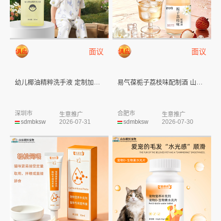
面议
面议
幼儿椰油精粹洗手液 定制加工洗...
易气葆栀子荔枝味配制酒 山东庆...
深圳市
合肥市
生意推广
生意推广
sdmbksw
2026-07-31
sdmbksw
2026-07-30