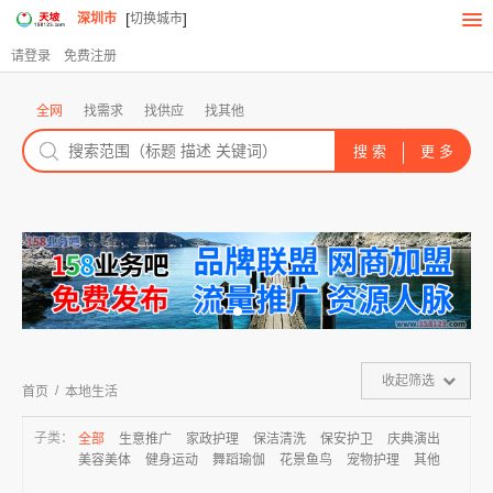
[
]
深圳市
切换城市
请登录
免费注册
全网
找需求
找供应
找其他
收起筛选
/
首页
本地生活
子类：
全部
生意推广
家政护理
保洁清洗
保安护卫
庆典演出
美容美体
健身运动
舞蹈瑜伽
花景鱼鸟
宠物护理
其他