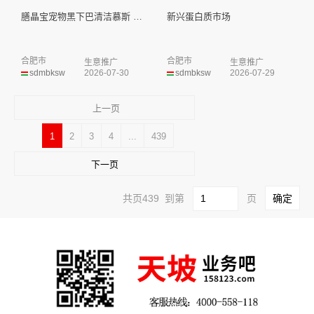
膳晶宝宠物黑下巴清洁慕斯 山东...
新兴蛋白质市场
合肥市
合肥市
生意推广
生意推广
sdmbksw
2026-07-30
sdmbksw
2026-07-29
上一页
1
2
3
4
...
439
下一页
共页439 到第
页