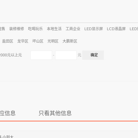
租售
装修维修
吃喝玩乐
本地生活
工商企业
LED显示屏
LCD液晶屏
LE
盐田区
龙华区
坪山区
光明区
大鹏新区
-
元
2000元以上元
应信息
只看其他信息
格 小到大