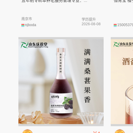
五年制专转本养老服务管理专业：...
恒育宝 
南京市
学历提升
2026-08-08
njboda
1500537