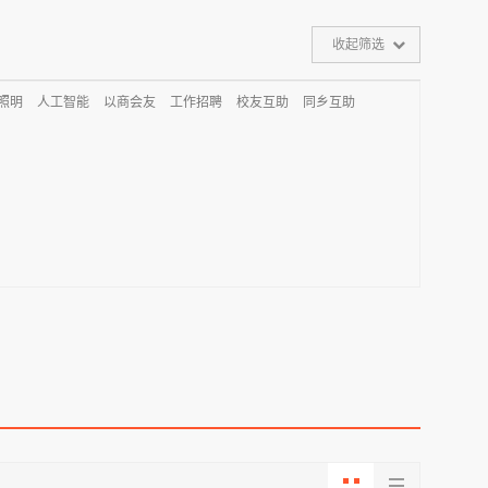
收起筛选
D照明
人工智能
以商会友
工作招聘
校友互助
同乡互助