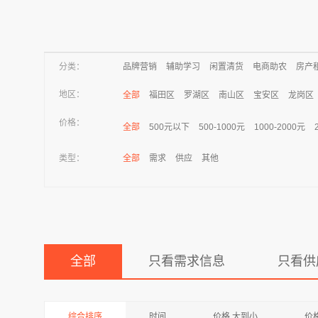
分类：
品牌营销
辅助学习
闲置清货
电商助农
房产
地区：
全部
福田区
罗湖区
南山区
宝安区
龙岗区
价格：
全部
500元以下
500-1000元
1000-2000元
类型：
全部
需求
供应
其他
全部
只看需求信息
只看供
综合排序
时间
价格 大到小
价