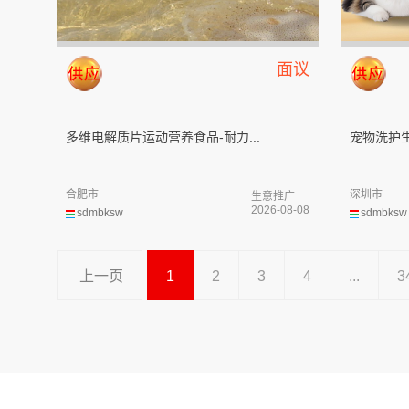
面议
多维电解质片运动营养食品-耐力...
宠物洗护生
合肥市
深圳市
生意推广
2026-08-08
sdmbksw
sdmbksw
上一页
1
2
3
4
...
3