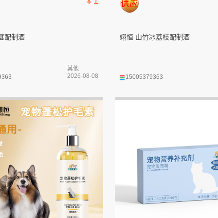
￥1
葚配制酒
翊恒 山竹冰荔枝配制酒
其他
2026-08-08
9363
15005379363