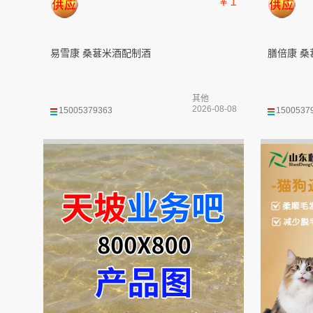
￥1
易雪康 桑葚米酒配制酒
膳倍康 桑
其他
2026-08-08
15005379363
1500537