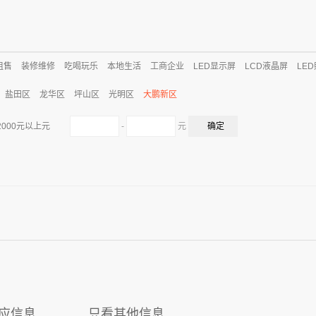
租售
装修维修
吃喝玩乐
本地生活
工商企业
LED显示屏
LCD液晶屏
LE
盐田区
龙华区
坪山区
光明区
大鹏新区
-
元
2000元以上元
应信息
只看其他信息