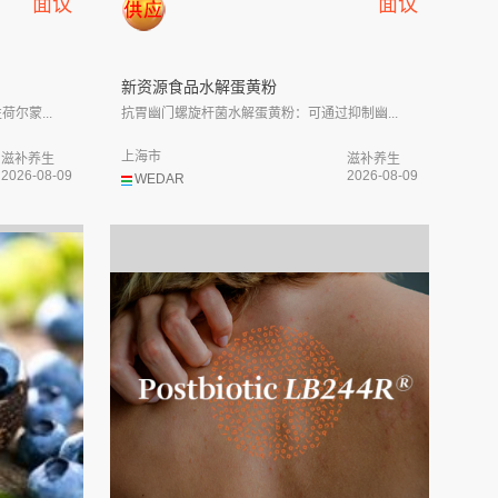
面议
面议
新资源食品水解蛋黄粉
尔蒙...
抗胃幽门螺旋杆菌水解蛋黄粉：可通过抑制幽...
上海市
滋补养生
滋补养生
2026-08-09
2026-08-09
WEDAR