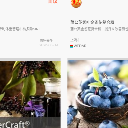
面议
蒲公英线叶金雀花复合粉
利体重管理柑桔多酚SINET...
蒲公英金雀花复合粉：提升＆改善男性荷
上海市
滋补养生
2026-08-09
WEDAR