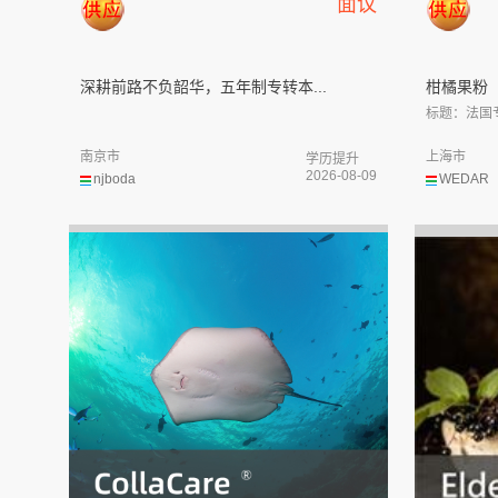
面议
深耕前路不负韶华，五年制专转本...
柑橘果粉
标题：法国专
南京市
上海市
学历提升
2026-08-09
njboda
WEDAR