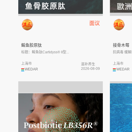
面议
鳐鱼胶原肽
接骨木莓
标题：鳐鱼肽Cartidyss® II型...
抗病毒 缓解
上海市
上海市
滋补养生
2026-08-09
WEDAR
WEDAR