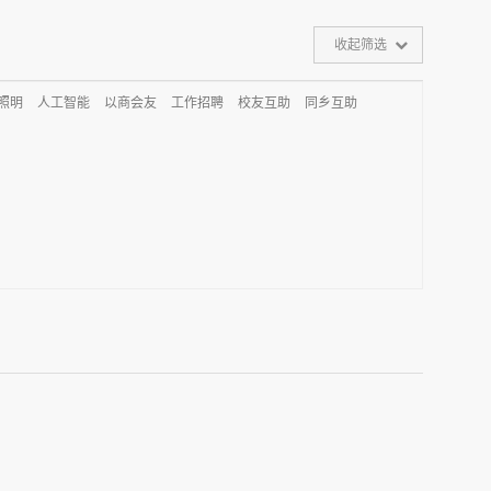
收起筛选
D照明
人工智能
以商会友
工作招聘
校友互助
同乡互助