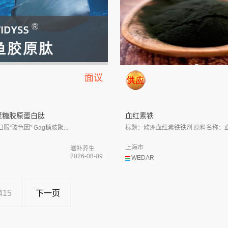
面议
聚糖胶原蛋白肽
血红素铁
“玻色因” Gag糖胺聚...
标题：欧洲血红素铁铁剂 原料名称：血红
上海市
滋补养生
2026-08-09
WEDAR
415
下一页