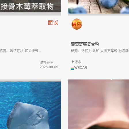
面议
葡萄蓝莓复合粉
感冒、流感症状 解关缓节...
标题：记忆力 认知 大脑更年轻 脉洛酚M.
上海市
滋补养生
2026-08-09
WEDAR