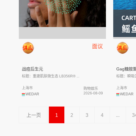
面议
战痘后生元
Gag糖胺
标题：重建肌肤微生态 LB356R® ...
标题：瞬吸口服
上海市
上海市
购物娱乐
2026-08-09
WEDAR
WEDAR
上一页
1
2
3
4
...
3