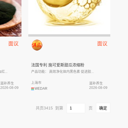
面议
面议
法国专利 施可爱斯甜瓜浓缩粉
...
产品功能： 高效净化体内黑色素 促进胶...
上海市
滋补养生
滋补养生
2026-08-09
2026-08-09
WEDAR
共页3415 到第
页