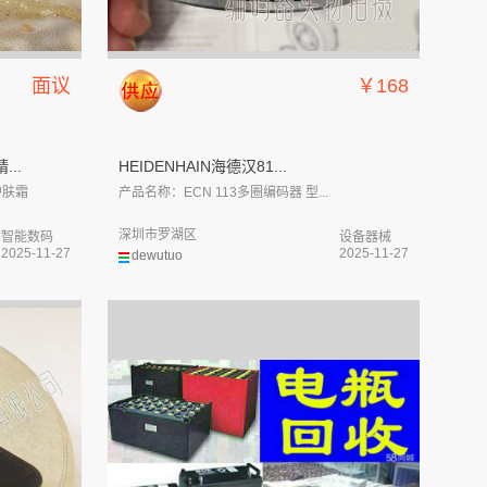
面议
￥168
..
HEIDENHAIN海德汉81...
护肤霜
产品名称：ECN 113多圈编码器 型...
深圳市罗湖区
智能数码
设备器械
2025-11-27
2025-11-27
dewutuo