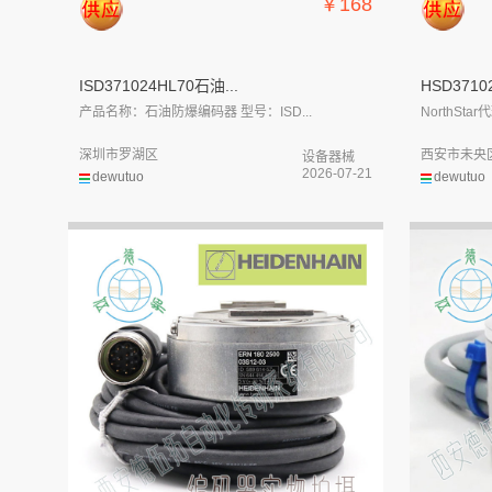
￥168
ISD371024HL70石油...
HSD3710
产品名称：石油防爆编码器 型号：ISD...
NorthStar
深圳市罗湖区
西安市未央
设备器械
2026-07-21
dewutuo
dewutuo