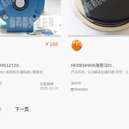
￥168
X51ZTZ0...
HEIDENHAIN海德汉81...
6C船舶舵机编码器 (重载增...
产品名称：EQI模块化编码器 型号：E..
区
深圳市
设备器械
2025-10-16
dewutuo
6
下一页