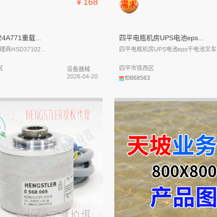
￥168
24A771重载...
​四平电瓶机房UPS电池eps...
代理商HSD37102...
​四平电瓶机房UPS电池eps干电池叉车..
区
四平市铁西区
设备器械
2026-04-20
f0868563