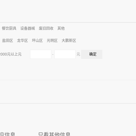
餐饮厨具
设备器械
废旧回收
其他
盐田区
龙华区
坪山区
光明区
大鹏新区
-
元
2000元以上元
应信息
只看其他信息