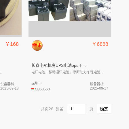
￥168
￥6888
长春电瓶机房UPS电池eps干...
.
电厂电池，移动通讯电池，摩拜助力车锂电池...
深圳市
设备器械
设备器械
2025-09-18
2025-09-17
f0868563
共页26 到第
页