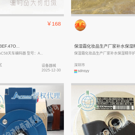
￥168
3EF.47O...
保湿霜化妆品生产厂家补水保湿精.
C58天车编码器 型号：A...
保湿霜化妆品生产厂家补水保湿精华
区
深圳市
设备器械
2025-12-30
sdnsyy