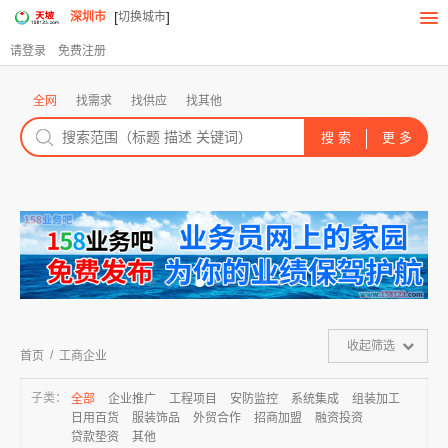
[
]
深圳市
切换城市
请登录
免费注册
全网
找需求
找供应
找其他
收起筛选
/
首页
工商企业
子类：
全部
企业推广
工程项目
安防监控
系统集成
组装加工
日用百货
服装饰品
外贸合作
招商加盟
融资投资
贷款垫资
其他