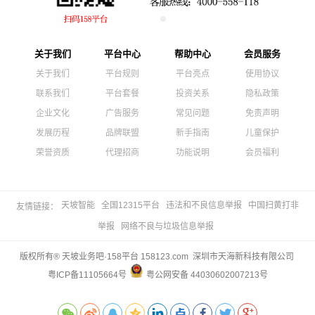
关于我们
平台中心
帮助中心
会员服务
关于我们
平台规则
平台亮点
使用协议
联系我们
平台套餐
投资关系
隐私政策
企业文化
广告服务
常见问题
免责声明
发展历程
品牌联盟
新手指南
儿童保护
荣誉资质
代理招商
功能说明
会员福利
天坡智能
全国12315平台
违法和不良信息举报
中国扫黄打非
友情链接：
举报
网络不良与垃圾信息举报
版权所有® 天坡业务吧·158平台 158123.com 深圳市天海新科技有限公司
粤ICP备11105664号
粤公网安备 44030602007213号