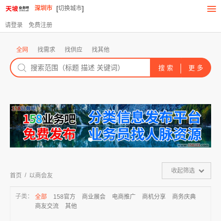
[
]
深圳市
切换城市
请登录
免费注册
全网
找需求
找供应
找其他
收起筛选
/
首页
以商会友
子类：
全部
158官方
商业展会
电商推广
商机分享
商务庆典
商友交流
其他