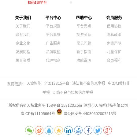
关于我们
平台中心
帮助中心
会员服务
关于我们
平台规则
平台亮点
使用协议
联系我们
平台套餐
投资关系
隐私政策
企业文化
广告服务
常见问题
免责声明
发展历程
品牌联盟
新手指南
儿童保护
荣誉资质
代理招商
功能说明
会员福利
天坡智能
全国12315平台
违法和不良信息举报
中国扫黄打非
友情链接：
举报
网络不良与垃圾信息举报
版权所有® 天坡业务吧·158平台 158123.com 深圳市天海新科技有限公司
粤ICP备11105664号
粤公网安备 44030602007213号